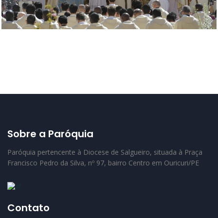
Sobre a Paróquia
Paróquia pertencente à Diocese de Salgueiro, situada à Praça
Francisco Pedro da Silva, nº 97, bairro Centro em Ouricuri/PE
Contato