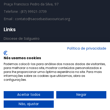
Praça Francisco Pedro da Silva, 97
Telefone : (87) 99921-3739
Email : contato@saosebastiaoouricuri.org
Links
Diocese de Salgueiro
CNBB
Política de privacidade
Basília Mãe das Dores
Nós usamos cookies
Podemos colocá-los para análise dos nossos dados de visitantes,
para melhorar o nosso site, mostrar conteúdos personalizados e
para lhe proporcionar uma óptima experiência no site. Para mais
informações sobre os cookies que utilizamos, abra as
configurações.
Gerencia Sistemas
Paróquia
Políticas de
2026
|
|
Aceitar todos
Negar
Privacidade
Webmail
Painel Portal
|
|
Não, ajustar