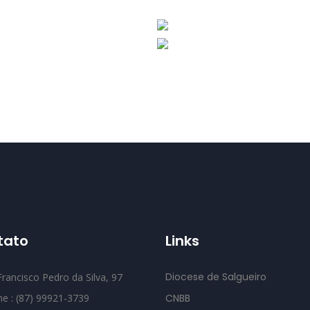
tato
Links
Diocese de Salgueiro
rancisco Pedro da Silva, 97
ne : (87) 99921-3739
CNBB