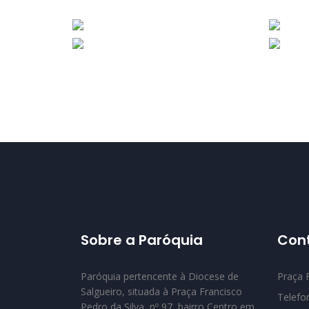
Sobre a Paróquia
Con
Paróquia pertencente à Diocese de
Praça F
Salgueiro, situada à Praça Francisco
Telefo
Pedro da Silva, nº 97, bairro Centro em