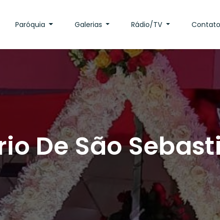
Paróquia
Galerias
Rádio/TV
Contat
io De São Sebast