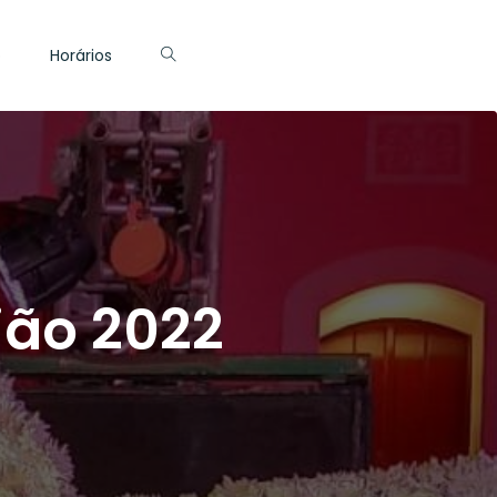
o
Horários
ião 2022