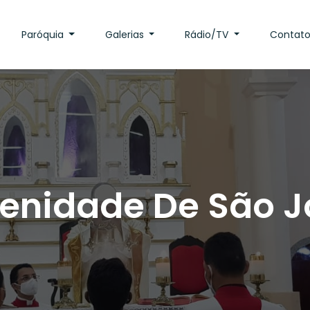
Paróquia
Galerias
Rádio/TV
Contat
lenidade De São J