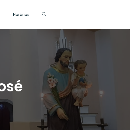
o
Horários
osé