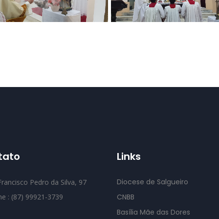
tato
Links
Diocese de Salgueiro
rancisco Pedro da Silva, 97
ne : (87) 99921-3739
CNBB
Basília Mãe das Dores