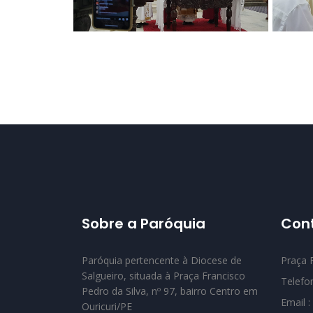
Sobre a Paróquia
Con
Paróquia pertencente à Diocese de
Praça F
Salgueiro, situada à Praça Francisco
Telefo
Pedro da Silva, nº 97, bairro Centro em
Email :
Ouricuri/PE