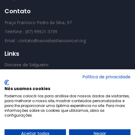
Contato
Praça Francisco Pedro da Silva, 97
Telefone : (87) 99921-3739
Email : contato@saosebastiaoouricuri.org
Links
Diocese de Salgueiro
CNBB
Política de privacidade
Basília Mãe das Dores
Nós usamos cookies
Podemos colocá-los para análise dos nossos dados de visitantes,
para melhorar o nosso site, mostrar conteúdos personalizados e
para lhe proporcionar uma óptima experiência no site. Para mais
informações sobre os cookies que utilizamos, abra as
configurações.
Gerencia Sistemas
Paróquia
Políticas de
2026
|
|
Aceitar todos
Negar