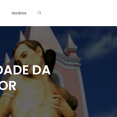
o
Horários
DADE DA
OR