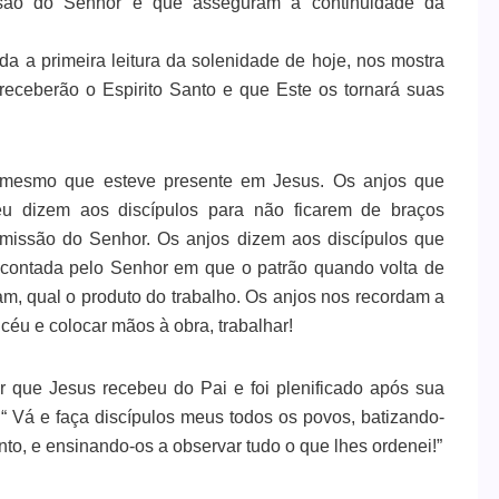
ssão do Senhor e que asseguram a continuidade da
ada a primeira leitura da solenidade de hoje, nos mostra
receberão o Espirito Santo e que Este os tornará suas
o mesmo que esteve presente em Jesus. Os anjos que
u dizem aos discípulos para não ficarem de braços
 missão do Senhor. Os anjos dizem aos discípulos que
la contada pelo Senhor em que o patrão quando volta de
am, qual o produto do trabalho. Os anjos nos recordam a
céu e colocar mãos à obra, trabalhar!
 que Jesus recebeu do Pai e foi plenificado após sua
“ Vá e faça discípulos meus todos os povos, batizando-
nto, e ensinando-os a observar tudo o que lhes ordenei!”