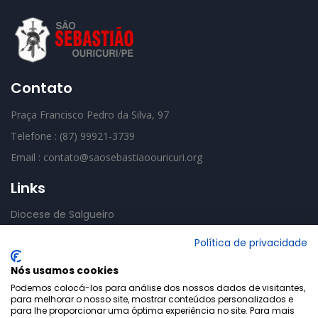
Contato
Praça Francisco Pedro da Silva, 97
Telefone : (87) 99921-3739
Email : contato@saosebastiaoouricuri.org
Links
Diocese de Salgueiro
CNBB
Política de privacidade
Basília Mãe das Dores
Nós usamos cookies
Podemos colocá-los para análise dos nossos dados de visitantes,
para melhorar o nosso site, mostrar conteúdos personalizados e
para lhe proporcionar uma óptima experiência no site. Para mais