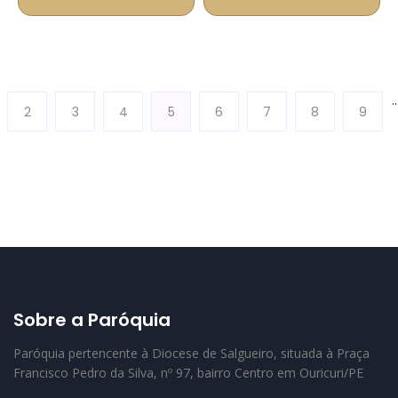
..
2
3
4
5
6
7
8
9
Sobre a Paróquia
Paróquia pertencente à Diocese de Salgueiro, situada à Praça
Francisco Pedro da Silva, nº 97, bairro Centro em Ouricuri/PE