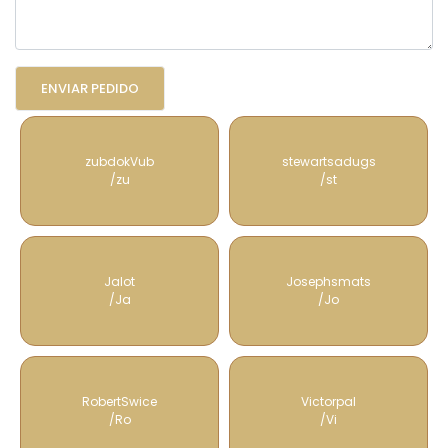
zubdokVub
stewartsadugs
/zu
/st
Jalot
Josephsmats
/Ja
/Jo
RobertSwice
Victorpal
/Ro
/Vi