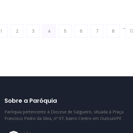
...
1
2
3
4
5
6
7
8
1
Sobre a Paróquia
Paróquia pertencente à Diocese de Salgueiro, situada à Praça
Francisco Pedro da Silva, nº 97, bairro Centro em Ouricuri/PE