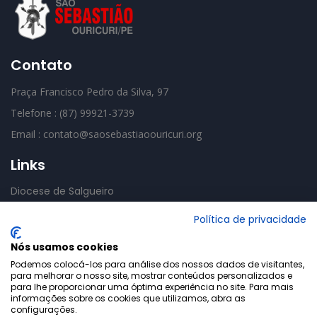
Contato
Praça Francisco Pedro da Silva, 97
Telefone : (87) 99921-3739
Email : contato@saosebastiaoouricuri.org
Links
Diocese de Salgueiro
CNBB
Política de privacidade
Basília Mãe das Dores
Nós usamos cookies
Podemos colocá-los para análise dos nossos dados de visitantes,
para melhorar o nosso site, mostrar conteúdos personalizados e
para lhe proporcionar uma óptima experiência no site. Para mais
informações sobre os cookies que utilizamos, abra as
configurações.